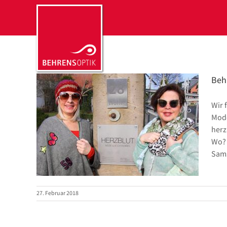
Zum
Inhalt
springen
Beh
Wir 
Mode
ut
herz
Wo? 
Sams
27. Februar 2018